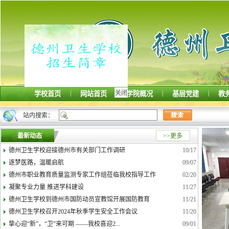
|
|
|
|
学校首页
网站首页
学院概况
基层党建
教
关闭
站内搜索：
最新动态
>>更多
德州卫生学校迎接德州市有关部门工作调研
10/17
逐梦医路，温暖启航
09/07
德州市职业教育质量监测专家工作组莅临我校指导工作
02/20
凝聚专业力量 推进学科建设
11/27
德州卫生学校到德州市国防动员宣教馆开展国防教育
11/21
德州卫生学校召开2024年秋季学生安全工作会议
11/20
挚心迎“新”，“卫”来可期 ——我校喜迎2...
09/01