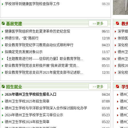
学校领导到健康医学院检查指导工作
08/20
基层党建
>>更多
教
健康医学院组织师生赴夏津革命历史纪念馆
06/11
深学细
师德引领，“医”路前行
12/18
体验医
职业教育学院党纪学习教育启动仪式顺利举行
04/23
深化校
拟确定党员发展对象公示
11/17
德州卫
【主题教育进行时——信仰的力量】职业教育学院...
06/20
德州卫
职业教育学院党总支积极开展“我来讲党课”党员...
05/11
我校2
职业教育学院党总支召开2021年度党支部书记述职...
12/31
深化校
招生就业
>>更多
学
2026年德州卫生学校招生报名入口
04/24
德州
德州卫生学校2025年招生简章
07/09
德州
德州卫生学校与华洋职业学院深入合作探讨国际化办学
03/18
德州
2024年德州卫生学校学生实习单位公示
05/23
德州
德州卫生学校2024年招生简章
05/22
德州